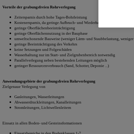
Vorteile der grabungsfreien Rohrverlegung
Zeitersparnis durch hohe Tages-Bohrleistung
Kostenersparnis, da geringe Aufbruch- und Wiederherstellungskosten, Ba
geringe Oberflächenbeeinträchtigung
geringe Oberflächennutzung in der Bauphase
umweltschonende Bauweise (weniger Lärm- und Staubbelastung, weniger 
geringe Beeinträchtigung des Verkehrs
keine Setzungen und Folgeschäden
Wasserhaltung nur im Start- und Zielgrubenbereich notwendig
Parallelverlegung neben bestehenden Leitungen möglich
geringer Ressourcenverbrauch (Sand, Schotter, Deponie ...)
Anwendungsgebiete der grabungsfreien Rohrverlegung
Zielgenaue Verlegung von
Gasleitungen, Wasserleitungen
Abwasserdruckleitungen, Kanalleitungen
Stromleitungen, Lichtwellenleitern
Einsatz in allen Boden- und Gesteinsformationen
Einsatzbereiche in den Bodenklassen 1-7