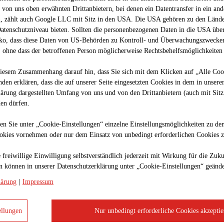
von uns oben erwähnten Drittanbietern, bei denen ein Datentransfer in ein an
nn, zählt auch Google LLC mit Sitz in den USA. Die USA gehören zu den Lände
atenschutzniveau bieten. Sollten die personenbezogenen Daten in die USA übe
siko, dass diese Daten von US-Behörden zu Kontroll- und Überwachungszwecken
 ohne dass der betroffenen Person möglicherweise Rechtsbehelfsmöglichkeiten 
diesem Zusammenhang darauf hin, dass Sie sich mit dem Klicken auf „Alle Coo
anden erklären, dass die auf unserer Seite eingesetzten Cookies in dem in unsere
lärung dargestellten Umfang von uns und von den Drittanbietern (auch mit Sit
en dürfen.
en Sie unter „Cookie-Einstellungen“ einzelne Einstellungsmöglichkeiten zu de
ookies vornehmen oder nur dem Einsatz von unbedingt erforderlichen Cookies 
 freiwillige Einwilligung selbstverständlich jederzeit mit Wirkung für die Zuk
zen können in unserer Datenschutzerklärung unter „Cookie-Einstellungen“ geänd
talspülbohrverfahren die Rohre grabenlos mittels eines umweltscho
ie Belästigung von Anrainerinnen und Anrainern minimiert.
lärung
|
Impressum
es Bohrkopfes) hergestellt. Danach wird dieses Bohrloch im Rückwärtsgang je nach 
nem Wasser-Bentonit-Gemisch besteht. Je nach Untergrundbeschaffenheit werden s
ellungen
Nur unbedingt erforderliche Cookies akzeptie
g ist und somit ein großes Wasserbindevermögen besitzt.