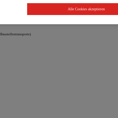
Alle Cookies akzeptieren
ukosten beinahe unabhängig der Verlegungstiefe
Baustellentransporte)